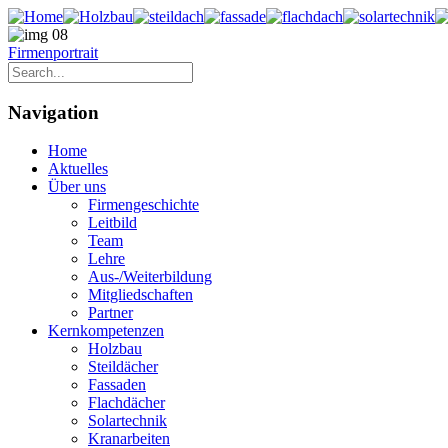
Firmenportrait
Navigation
Home
Aktuelles
Über uns
Firmengeschichte
Leitbild
Team
Lehre
Aus-/Weiterbildung
Mitgliedschaften
Partner
Kernkompetenzen
Holzbau
Steildächer
Fassaden
Flachdächer
Solartechnik
Kranarbeiten