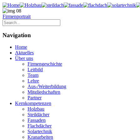
Firmenportrait
Navigation
Home
Aktuelles
Über uns
Firmengeschichte
Leitbild
Team
Lehre
Aus-/Weiterbildung
Mitgliedschaften
Partner
Kernkompetenzen
Holzbau
Steildächer
Fassaden
Flachdächer
Solartechnik
Kranarbeiten