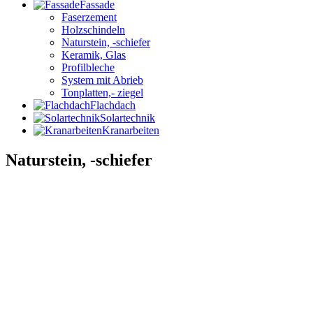
Fassade
Faserzement
Holzschindeln
Naturstein, -schiefer
Keramik, Glas
Profilbleche
System mit Abrieb
Tonplatten,- ziegel
Flachdach
Solartechnik
Kranarbeiten
Naturstein, -schiefer