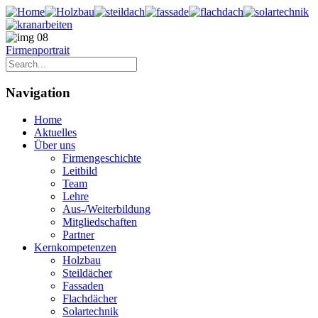
Firmenportrait
Navigation
Home
Aktuelles
Über uns
Firmengeschichte
Leitbild
Team
Lehre
Aus-/Weiterbildung
Mitgliedschaften
Partner
Kernkompetenzen
Holzbau
Steildächer
Fassaden
Flachdächer
Solartechnik