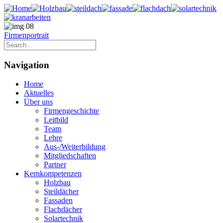
Firmenportrait
Navigation
Home
Aktuelles
Über uns
Firmengeschichte
Leitbild
Team
Lehre
Aus-/Weiterbildung
Mitgliedschaften
Partner
Kernkompetenzen
Holzbau
Steildächer
Fassaden
Flachdächer
Solartechnik