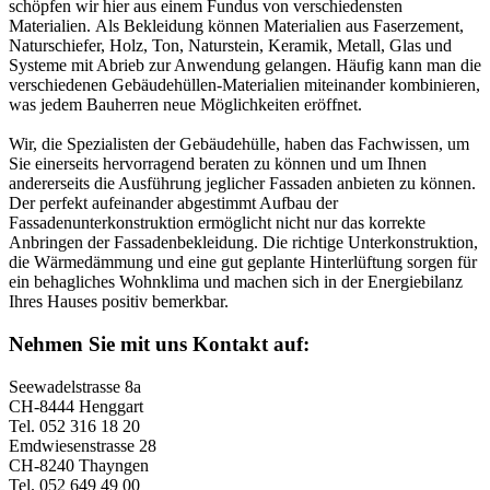
schöpfen wir hier aus einem Fundus von verschiedensten
Materialien. Als Bekleidung können Materialien aus Faserzement,
Naturschiefer, Holz, Ton, Naturstein, Keramik, Metall, Glas und
Systeme mit Abrieb zur Anwendung gelangen. Häufig kann man die
verschiedenen Gebäudehüllen-Materialien miteinander kombinieren,
was jedem Bauherren neue Möglichkeiten eröffnet.
Wir, die Spezialisten der Gebäudehülle, haben das Fachwissen, um
Sie einerseits hervorragend beraten zu können und um Ihnen
andererseits die Ausführung jeglicher Fassaden anbieten zu können.
Der perfekt aufeinander abgestimmt Aufbau der
Fassadenunterkonstruktion ermöglicht nicht nur das korrekte
Anbringen der Fassadenbekleidung. Die richtige Unterkonstruktion,
die Wärmedämmung und eine gut geplante Hinterlüftung sorgen für
ein behagliches Wohnklima und machen sich in der Energiebilanz
Ihres Hauses positiv bemerkbar.
Nehmen Sie mit uns Kontakt auf:
Seewadelstrasse 8a
CH-8444 Henggart
Tel. 052 316 18 20
Emdwiesenstrasse 28
CH-8240 Thayngen
Tel. 052 649 49 00