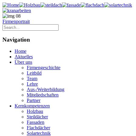
Firmenportrait
Navigation
Home
Aktuelles
Über uns
Firmengeschichte
Leitbild
Team
Lehre
Aus-/Weiterbildung
Mitgliedschaften
Partner
Kernkompetenzen
Holzbau
Steildächer
Fassaden
Flachdächer
Solartechnik