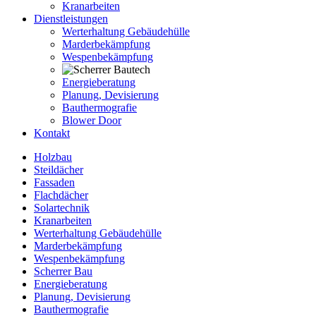
Kranarbeiten
Dienstleistungen
Werterhaltung Gebäudehülle
Marderbekämpfung
Wespenbekämpfung
Energieberatung
Planung, Devisierung
Bauthermografie
Blower Door
Kontakt
Holzbau
Steildächer
Fassaden
Flachdächer
Solartechnik
Kranarbeiten
Werterhaltung Gebäudehülle
Marderbekämpfung
Wespenbekämpfung
Scherrer Bau
Energieberatung
Planung, Devisierung
Bauthermografie