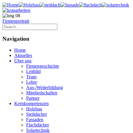
Firmenportrait
Navigation
Home
Aktuelles
Über uns
Firmengeschichte
Leitbild
Team
Lehre
Aus-/Weiterbildung
Mitgliedschaften
Partner
Kernkompetenzen
Holzbau
Steildächer
Fassaden
Flachdächer
Solartechnik