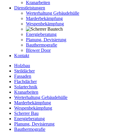
Kranarbeiten
Dienstleistungen
Werterhaltung Gebäudehülle
Marderbekämpfung
Wespenbekämpfung
Energieberatung
Planung, Devisierung
Bauthermografie
Blower Door
Kontakt
Holzbau
Steildächer
Fassaden
Flachdächer
Solartechnik
Kranarbeiten
Werterhaltung Gebäudehülle
Marderbekämpfung
Wespenbekämpfung
Scherrer Bau
Energieberatung
Planung, Devisierung
Bauthermografie