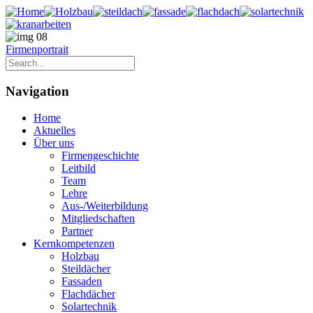
Firmenportrait
Navigation
Home
Aktuelles
Über uns
Firmengeschichte
Leitbild
Team
Lehre
Aus-/Weiterbildung
Mitgliedschaften
Partner
Kernkompetenzen
Holzbau
Steildächer
Fassaden
Flachdächer
Solartechnik